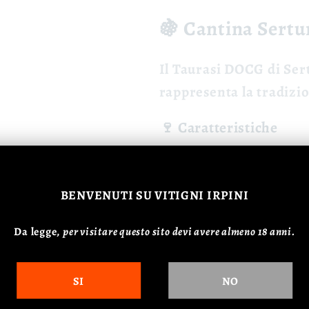
🍇 Cantina Sertu
Il
Taurasi DOCG
di Ser
rappresenta la tradizi
🍷 Caratteristiche
Colore:
Rosso ru
Profumo:
Fruttat
BENVENUTI
SU VITIGNI IRPINI
Gusto:
Strutturat
Da legge,
p
er visitare questo sito devi avere almeno 18 anni.
🍽️ Abbinamenti
Carni rosse, pasta, for
SI
NO