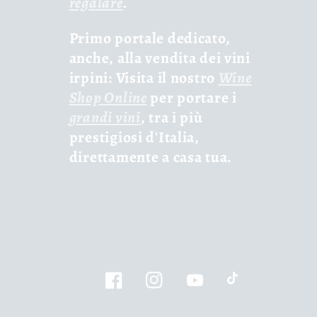
regalare
.
Primo portale dedicato,
anche, alla vendita dei vini
irpini: Visita il nostro
Wine
Shop Online
per portare i
grandi vini
, tra i più
prestigiosi d'Italia,
direttamente a casa tua.
Facebook
Instagram
YouTube
TikTok