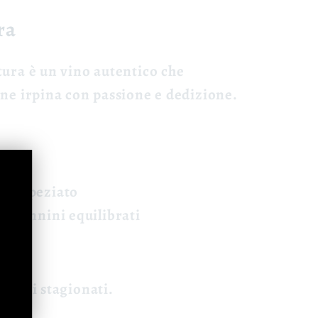
ra
tura è un vino autentico che
one irpina con passione e dedizione.
bino
o e speziato
o, tannini equilibrati
maggi stagionati.