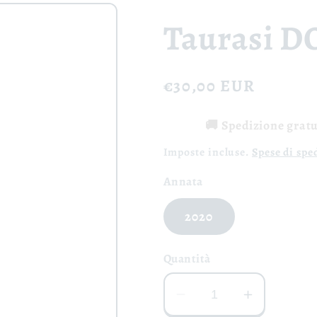
Taurasi D
Prezzo
€30,00 EUR
di
🚚 Spedizione gratui
listino
Imposte incluse.
Spese di spe
Annata
2020
Quantità
Diminuisci
Aumenta