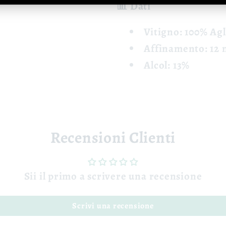
📊 Dati
Vitigno: 100% Ag
Affinamento: 12 
Alcol: 13%
Recensioni Clienti
Sii il primo a scrivere una recensione
Scrivi una recensione