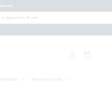
ilmente
i o superiore, di 90€
Accedi
Carrello
tronomici
Adotta una vite