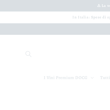
Vai
⚠️ La 
direttamente
ai contenuti
In Italia: Spese di 
I Vini Premium DOCG
Tutti