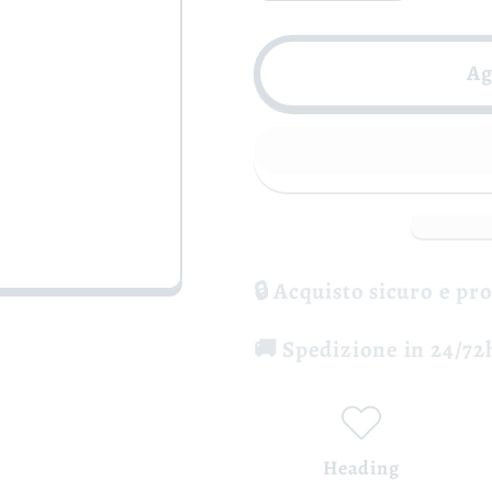
quantità
quantità
per
per
Taurasi
Taurasi
Ag
DOCG
DOCG
-
-
Sertura
Sertura
🔒 Acquisto sicuro e pr
🚚 Spedizione in 24/72h
Heading