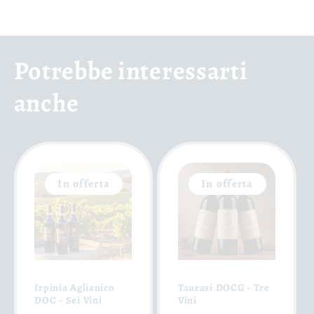
Potrebbe interessarti
anche
In offerta
In offerta
Irpinia Aglianico
Taurasi DOCG - Tre
DOC - Sei Vini
Vini