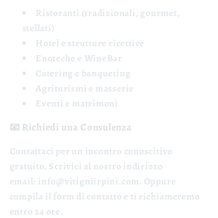
Ristoranti
(tradizionali, gourmet,
stellati)
Hotel
e strutture ricettive
Enoteche
e
WineBar
Catering
e banqueting
Agriturismi
e masserie
Eventi
e matrimoni
📧
Richiedi una Consulenza
Contattaci per un
incontro conoscitivo
gratuito. Scrivici al nostro indirizzo
e
mail:
info@vitigniirpini.com.
Oppure
compila il form di contatto e ti richiameremo
entro 24 ore.