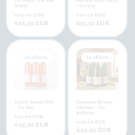
La Triade - Tre Vini
Greco di Tufo DOCG
DOCG
- Tre Vini
Prezzo
Prezzo
Prezzo
Prezzo
€64,00 EUR
€56,00 EUR
di
€56,50 EUR
scontato
di
€51,50 EUR
scontat
listino
listino
In offerta
In offerta
Irpinia Rosato DOC
Spumanti Metodo
- Tre Vini
Charmat - Tre
Bollicine
Prezzo
Prezzo
€51,00 EUR
Prezzo
Prezzo
€48,00 EUR
di
€45,50 EUR
scontato
di
€44,00 EUR
scontat
listino