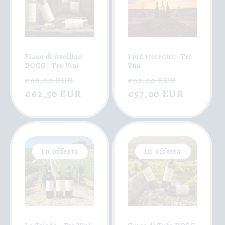
Fiano di Avellino
I più ricercati - Tre
DOCG - Tre Vini
Vini
Prezzo
Prezzo
Prezzo
Prezzo
€68,00 EUR
€62,00 EUR
di
€62,50 EUR
scontato
di
€57,00 EUR
scontat
listino
listino
In offerta
In offerta