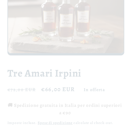
Apri
contenuti
multimediali
1
Tre Amari Irpini
in
finestra
modale
Prezzo
Prezzo
€66,00 EUR
€72,00 EUR
In offerta
di
scontato
listino
🚚 Spedizione gratuita in Italia per ordini superiori
a €90
Imposte incluse.
Spese di spedizione
calcolate al check-out.