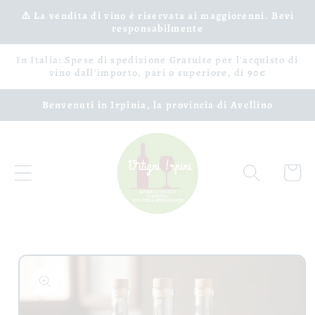
Vai
⚠️ La vendita di vino è riservata ai maggiorenni. Bevi
direttamente
responsabilmente
ai contenuti
In Italia: Spese di spedizione Gratuite per l'acquisto di
vino dall'importo, pari o superiore, di 90€
Benvenuti in Irpinia, la provincia di Avellino
Carrell
Passa alle
informazioni
sul prodotto