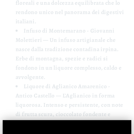
floreali e una dolcezza equilibrata che lo
rendono unico nel panorama dei digestivi
italiani.
Infuso di Montemarano - Giovanni
Molettieri
— Un infuso artigianale che
nasce dalla tradizione contadina irpina.
Erbe di montagna, spezie e radici si
fondono in un liquore complesso, caldo e
avvolgente.
Liquore di Aglianico Amarenico -
Antico Castello
— L'Aglianico in forma
liquorosa. Intenso e persistente, con note
di frutta scura, cioccolato fondente e
spezie. Un digestivo di grande carattere
che celebra il vitigno più nobile