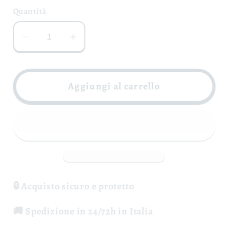
Quantità
Diminuisci
Aumenta
quantità
quantità
per
per
Tre
Tre
Aggiungi al carrello
Amari
Amari
Irpini
Irpini
🔒 Acquisto sicuro e protetto
🚚 Spedizione in 24/72h in Italia