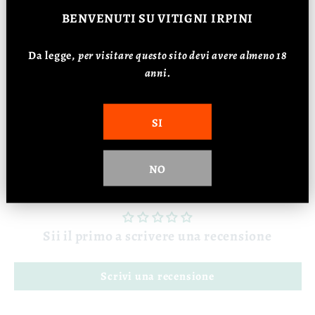
dell'Irpinia.
BENVENUTI
SU VITIGNI IRPINI
Il regalo perfetto per gli amanti dei liquori
Da legge,
p
er visitare questo sito devi avere almeno 18
anni.
artigianali e delle eccellenze del Sud Italia,
con uno sconto esclusivo dell'8%.
SI
NO
Recensioni Clienti
Sii il primo a scrivere una recensione
Scrivi una recensione