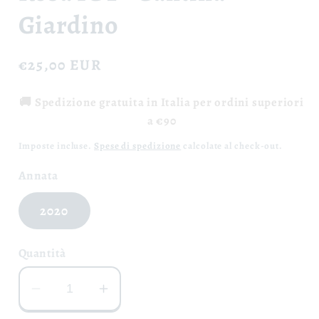
Giardino
Prezzo
€25,00 EUR
di
🚚 Spedizione gratuita in Italia per ordini superiori
listino
a €90
Imposte incluse.
Spese di spedizione
calcolate al check-out.
Annata
2020
Quantità
Diminuisci
Aumenta
quantità
quantità