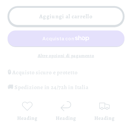
per
per
Campania
Campania
Aggiungi al carrello
Rosato
Rosato
Volpe
Volpe
Rosa
Rosa
IGT
IGT
-
-
Altre opzioni di pagamento
Cantina
Cantina
Giardino
Giardino
🔒 Acquisto sicuro e protetto
🚚 Spedizione in 24/72h in Italia
Heading
Heading
Heading