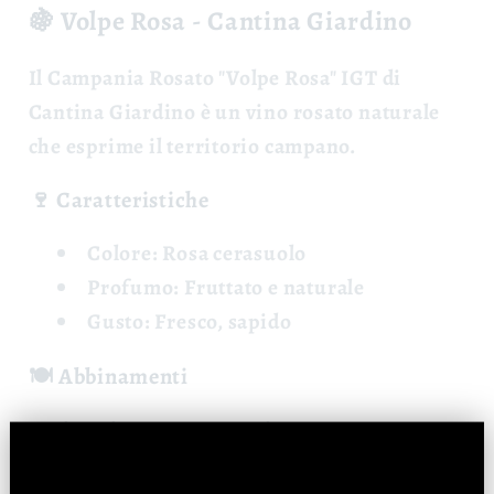
🍇 Volpe Rosa - Cantina Giardino
Il
Campania Rosato "Volpe Rosa" IGT
di
Cantina Giardino è un vino rosato naturale
che esprime il territorio campano.
🍷 Caratteristiche
Colore:
Rosa cerasuolo
Profumo:
Fruttato e naturale
Gusto:
Fresco, sapido
🍽️ Abbinamenti
Antipasti, pasta, pesce, pizza.
📊 Dati