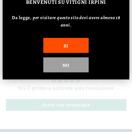
BENVENUTI
SU VITIGNI IRPINI
Vitigno: Aglianico
Da legge,
p
er visitare questo sito devi avere almeno 18
Affinamento: 3 mesi
anni.
Alcol: 12%
SI
Recensioni Clienti
NO
Sii il primo a scrivere una recensione
Scrivi una recensione