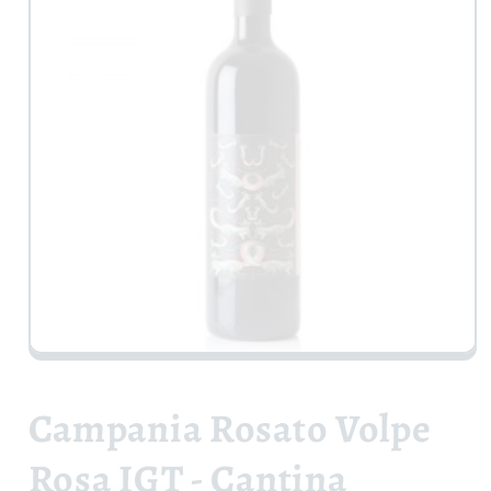
Apri
contenuti
multimediali
1
Campania Rosato Volpe
in
finestra
modale
Rosa IGT - Cantina