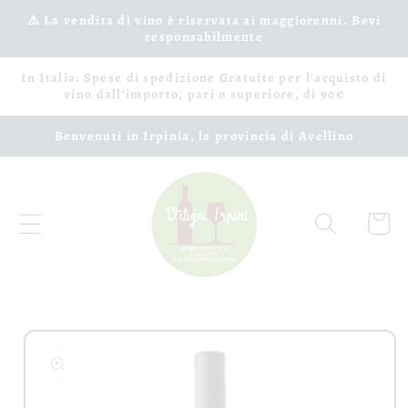
Vai
⚠️ La vendita di vino è riservata ai maggiorenni. Bevi
direttamente
responsabilmente
ai contenuti
In Italia: Spese di spedizione Gratuite per l'acquisto di
vino dall'importo, pari o superiore, di 90€
Benvenuti in Irpinia, la provincia di Avellino
Carrell
Passa alle
informazioni
sul prodotto