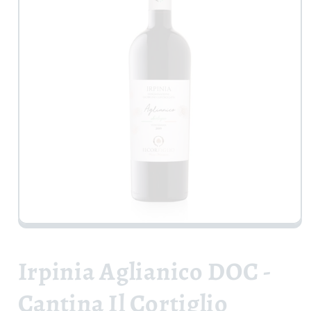
Apri
contenuti
multimediali
1
Irpinia Aglianico DOC -
in
finestra
modale
Cantina Il Cortiglio