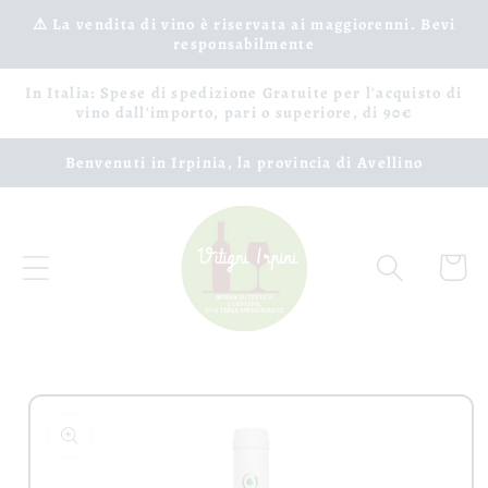
Vai
⚠️ La vendita di vino è riservata ai maggiorenni. Bevi
direttamente
responsabilmente
ai contenuti
In Italia: Spese di spedizione Gratuite per l'acquisto di
vino dall'importo, pari o superiore, di 90€
Benvenuti in Irpinia, la provincia di Avellino
Carrell
Passa alle
informazioni
sul prodotto