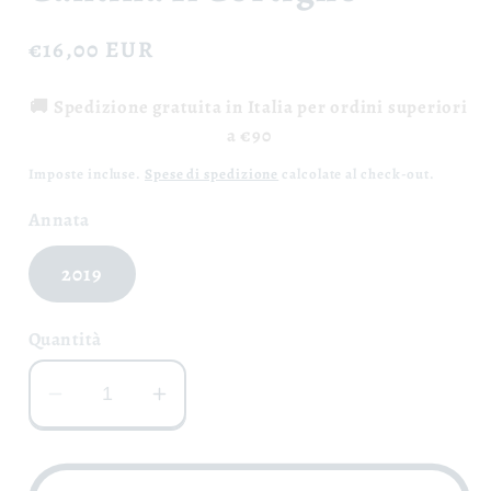
Prezzo
€16,00 EUR
di
🚚 Spedizione gratuita in Italia per ordini superiori
listino
a €90
Imposte incluse.
Spese di spedizione
calcolate al check-out.
Annata
2019
Quantità
Diminuisci
Aumenta
quantità
quantità
per
per