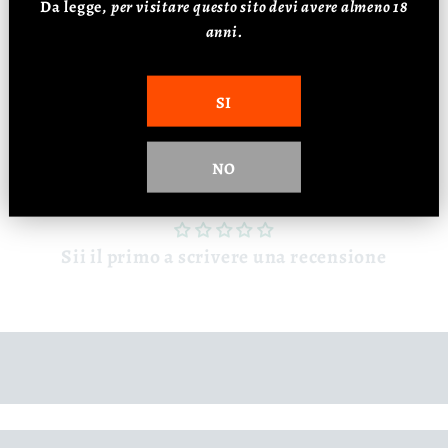
Da legge,
p
er visitare questo sito devi avere almeno 18
Abbinamento
carni rosse, selvaggina,
anni.
formaggi stagionati
SI
NO
Recensioni Clienti
Sii il primo a scrivere una recensione