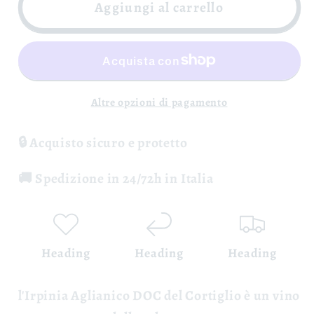
Irpinia
Irpinia
Aggiungi al carrello
Aglianico
Aglianico
DOC
DOC
-
-
Cantina
Cantina
Il
Il
Altre opzioni di pagamento
Cortiglio
Cortiglio
🔒 Acquisto sicuro e protetto
🚚 Spedizione in 24/72h in Italia
Heading
Heading
Heading
l'Irpinia Aglianico
DOC
del Cortiglio è un vino