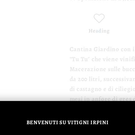
Heading
Cantina Giardino con i 
"Tu Tu" che viene vinif
Macerazione sulle bucce
da 200 litri, successiv
di castagno e
di ciliegi
mesi in anfore di gres 
BENVENUTI
SU VITIGNI IRPINI
TERRENO