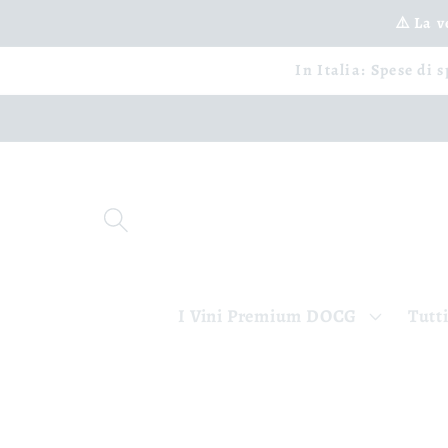
Vai
⚠️ La 
direttamente
ai contenuti
In Italia: Spese di 
I Vini Premium DOCG
Tutti