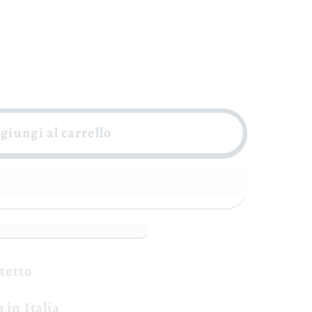
a
giungi al carrello
-
otetto
 in Italia