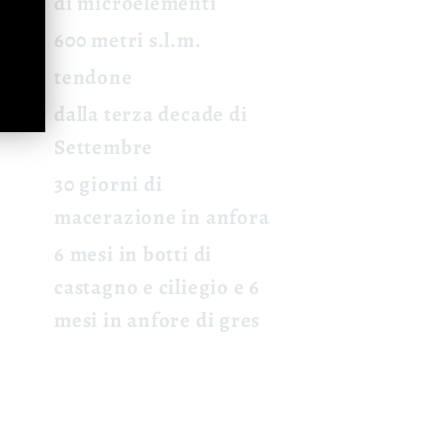
di microelementi
600 metri s.l.m.
tendone
dalla terza decade di
Settembre
30 giorni di
macerazione in anfora
6 mesi in botti di
castagno e ciliegio e 6
mesi in anfore di gres