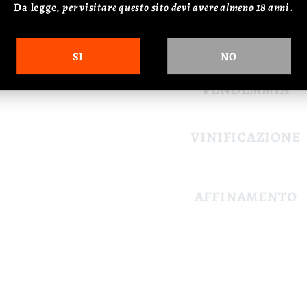
Da legge,
p
er visitare questo sito devi avere almeno 18 anni.
ALTITUDINE
ALLEVAMENTO
SI
NO
VENDEMMIA
VINIFICAZIONE
AFFINAMENTO