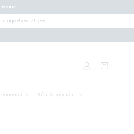
ilmente
i o superiore, di 90€
Accedi
Carrello
tronomici
Adotta una vite