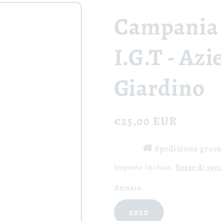
Campania 
I.G.T - Az
Giardino
Prezzo
€25,00 EUR
di
🚚 Spedizione gratui
listino
Imposte incluse.
Spese di spe
Annata
2020