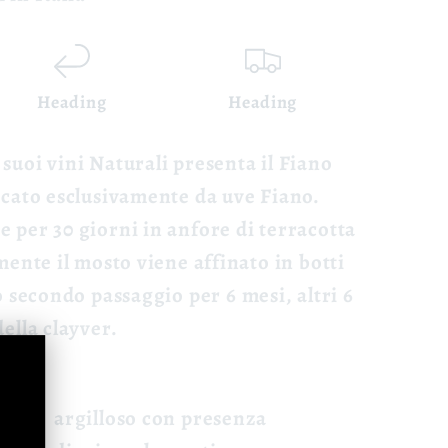
Heading
Heading
suoi vini Naturali presenta il Fiano
icato esclusivamente da uve Fiano.
 per 30 giorni in anfore di terracotta
amente il mosto viene affinato in botti
o secondo passaggio per 6 mesi, altri 6
della clayver.
argilloso con presenza