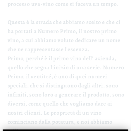
processo uva-vino come si faceva un tempo.
Questa è la strada che abbiamo scelto e che ci
ha portati a Numero Primo, il nostro primo
vino, a cui abbiamo voluto dedicare un nome
che ne rappresentasse l'essenza.
Primo, perché è il primo vino dell’ azienda,
quello che segna l’inizio di una serie. Numero
Primo, il ventitré, è uno di quei numeri
speciali, che si distinguono dagli altri, sono
infiniti, sono loro a generare il prodotto, sono
diversi, come quello che vogliamo dare ai
nostri clienti.
Le proprietà di un vino
cominciano dalla potatura, e noi abbiamo
utilizzato una tecnica spinta, con meno resa e