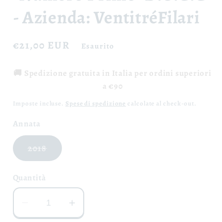
- Azienda: VentitréFilari
Prezzo
€21,00 EUR
Esaurito
di
listino
🚚 Spedizione gratuita in Italia per ordini superiori
a €90
Imposte incluse.
Spese di spedizione
calcolate al check-out.
Annata
Variante
2018
esaurita
o
non
Quantità
disponibile
Diminuisci
Aumenta
quantità
quantità