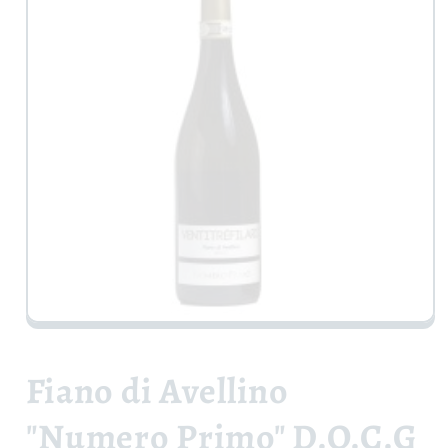
Apri
contenuti
multimediali
1
Fiano di Avellino
in
finestra
modale
"Numero Primo" D.O.C.G