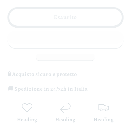
per
per
Fiano
Fiano
Esaurito
di
di
Avellino
Avellino
&quot;Numero
&quot;Numero
Primo&quot;
Primo&quot;
D.O.C.G
D.O.C.G
-
-
Azienda:
Azienda:
🔒 Acquisto sicuro e protetto
VentitréFilari
VentitréFilari
🚚 Spedizione in 24/72h in Italia
Heading
Heading
Heading