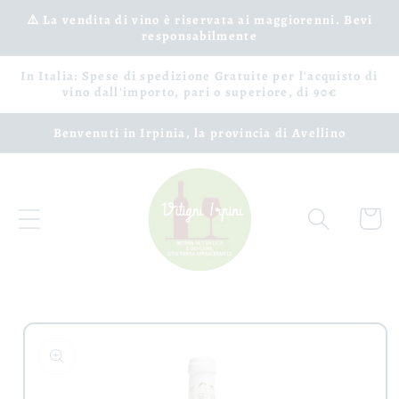
Vai
⚠️ La vendita di vino è riservata ai maggiorenni. Bevi
direttamente
responsabilmente
ai contenuti
In Italia: Spese di spedizione Gratuite per l'acquisto di
vino dall'importo, pari o superiore, di 90€
Benvenuti in Irpinia, la provincia di Avellino
Carrell
Passa alle
informazioni
sul prodotto