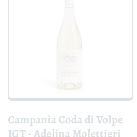
Apri
contenuti
multimediali
1
Campania Coda di Volpe
in
finestra
modale
IGT - Adelina Molettieri