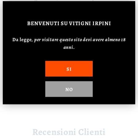
Alcol: 12,5%
Zona di produzione:
vigneti aziendali,
BENVENUTI
SU VITIGNI IRPINI
uve selezionate nel comune di
Montemarano.
Maturazione:
serbatoi di
Da legge,
p
er visitare questo sito devi avere almeno 18
acciaio per 4/5 mesi.
anni.
Affinamento:
bottiglia 2/3 mesi.
Vendemmia:
seconda decade di settembre.
SI
Sistema di allevamento:
Guyot.
Produzione:
40/50 q.li ettaro.
Temperatura
NO
di servizio:
10°/12°C
Recensioni Clienti