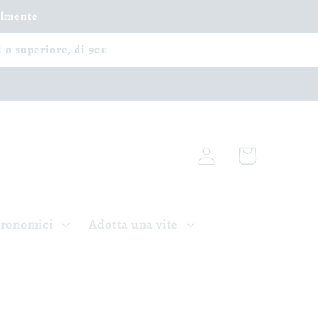
ilmente
i o superiore, di 90€
Accedi
Carrello
tronomici
Adotta una vite