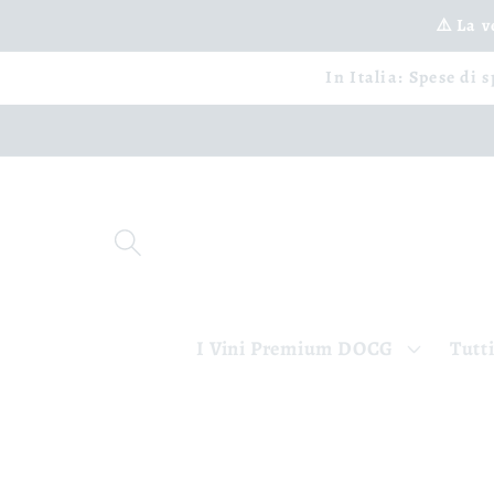
Vai
⚠️ La 
direttamente
ai contenuti
In Italia: Spese di 
I Vini Premium DOCG
Tutti