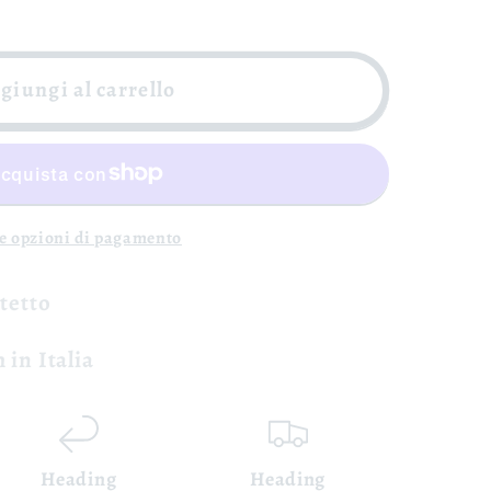
giungi al carrello
re opzioni di pagamento
otetto
 in Italia
Heading
Heading