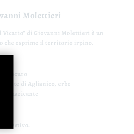
ovanni Molettieri
l Vicario"
di Giovanni Molettieri è un
 che esprime il territorio irpino.
ino scuro
 - note di Aglianico, erbe
o, amaricante
 digestivo.