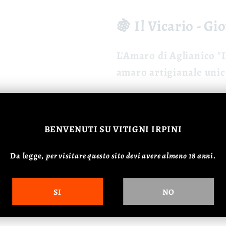
🍇 Il Vicario - Gi
L'
Amaro di Aglianico "I
amaro artigianale unico
🍷 Caratteristiche
Colore:
Rosso rub
BENVENUTI
SU VITIGNI IRPINI
Profumo:
Intenso
Da legge,
p
er visitare questo sito devi avere almeno 18 anni.
Gusto:
Equilibrat
🍽️ Degustazione
SI
NO
Da servire freddo come