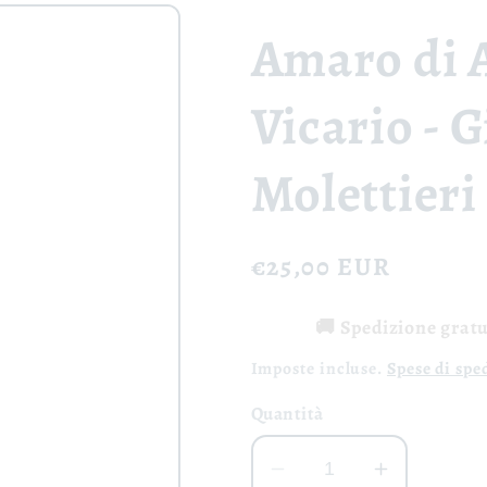
Amaro di A
Vicario - 
Molettieri
Prezzo
€25,00 EUR
di
🚚 Spedizione gratui
listino
Imposte incluse.
Spese di spe
Quantità
Diminuisci
Aumenta