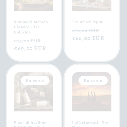
Spumanti Metodo
Tre Amari Irpini
Classico - Tre
Prix
Prix
€72,00 EUR
Bollicine
habituel
€66,00 EUR
soldé
Prix
Prix
€75,00 EUR
habituel
€69,00 EUR
soldé
En vente
En vente
Fiano di Avellino
I più ricercati - Tre