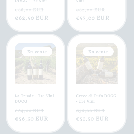
DOCG - Tre Vini
Vini
Prix
Prix
Prix
Prix
€68,00 EUR
€62,00 EUR
habituel
€62,50 EUR
soldé
habituel
€57,00 EUR
soldé
En vente
En vente
La Triade - Tre Vini
Greco di Tufo DOCG
DOCG
- Tre Vini
Prix
Prix
Prix
Prix
€64,00 EUR
€56,00 EUR
habituel
€56,50 EUR
soldé
habituel
€51,50 EUR
soldé