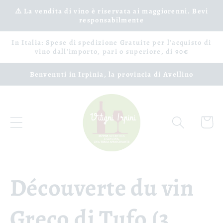
Ignorer
et passer
⚠️ La vendita di vino è riservata ai maggiorenni. Bevi
responsabilmente
au
contenu
In Italia: Spese di spedizione Gratuite per l'acquisto di
vino dall'importo, pari o superiore, di 90€
Benvenuti in Irpinia, la provincia di Avellino
Panier
Découverte du vin
Greco di Tufo (3