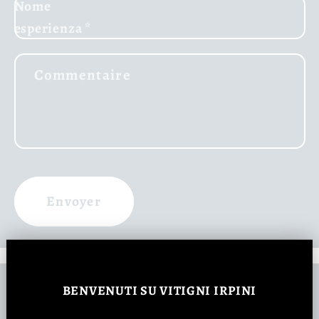
Nome
esperienza
*
Commentaire
Envoyer
Potrebbe interessarti
BENVENUTI
SU VITIGNI IRPINI