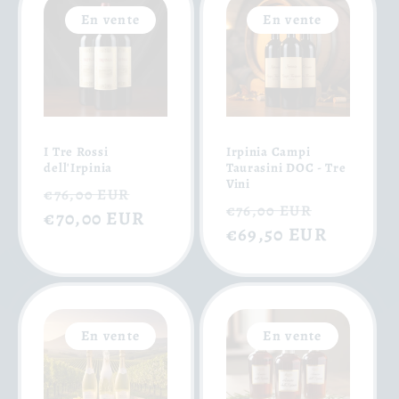
En vente
En vente
I Tre Rossi
Irpinia Campi
dell'Irpinia
Taurasini DOC - Tre
Vini
Prix
Prix
€76,00 EUR
Prix
Prix
€76,00 EUR
habituel
€70,00 EUR
soldé
habituel
€69,50 EUR
soldé
En vente
En vente