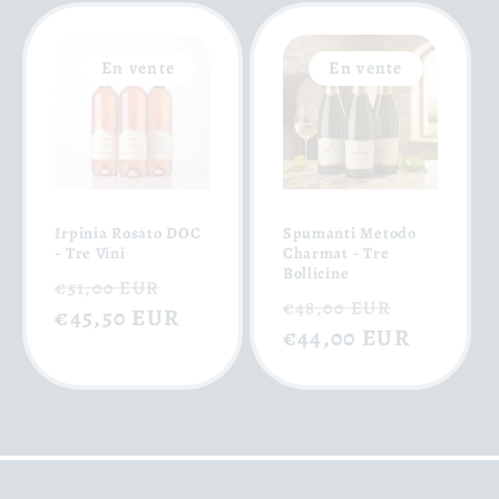
En vente
En vente
Irpinia Rosato DOC
Spumanti Metodo
- Tre Vini
Charmat - Tre
Bollicine
Prix
Prix
€51,00 EUR
Prix
Prix
€48,00 EUR
habituel
€45,50 EUR
soldé
habituel
€44,00 EUR
soldé