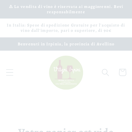
Ignorer
et passer
⚠️ La vendita di vino è riservata ai maggiorenni. Bevi
responsabilmente
au
contenu
In Italia: Spese di spedizione Gratuite per l'acquisto di
vino dall'importo, pari o superiore, di 90€
Benvenuti in Irpinia, la provincia di Avellino
Panier