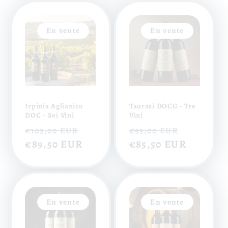
En vente
En vente
Irpinia Aglianico
Taurasi DOCG - Tre
DOC - Sei Vini
Vini
Prix
Prix
Prix
Prix
€103,00 EUR
€93,00 EUR
habituel
€89,50 EUR
soldé
habituel
€85,50 EUR
soldé
En vente
En vente