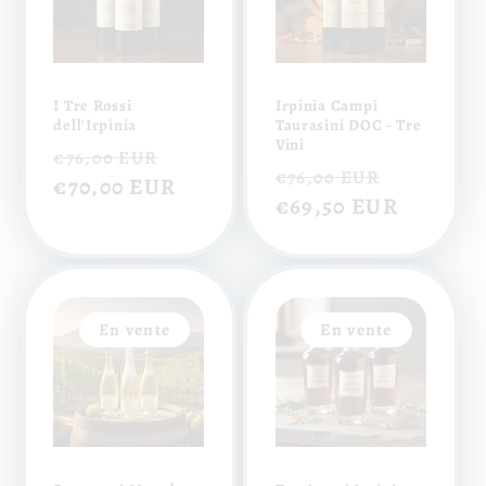
I Tre Rossi
Irpinia Campi
dell'Irpinia
Taurasini DOC - Tre
Vini
Prix
Prix
€76,00 EUR
Prix
Prix
€76,00 EUR
habituel
€70,00 EUR
soldé
habituel
€69,50 EUR
soldé
En vente
En vente