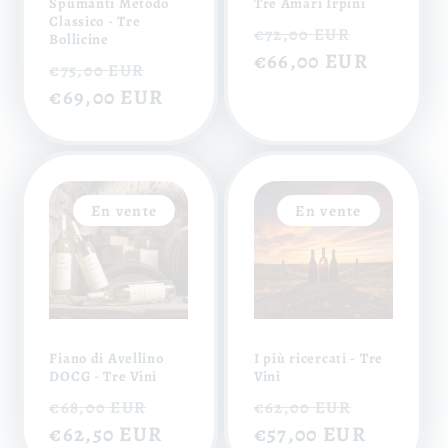
Spumanti Metodo
Tre Amari Irpini
Classico - Tre
Prix
Prix
€72,00 EUR
Bollicine
habituel
€66,00 EUR
soldé
Prix
Prix
€75,00 EUR
habituel
€69,00 EUR
soldé
En vente
En vente
Fiano di Avellino
I più ricercati - Tre
DOCG - Tre Vini
Vini
Prix
Prix
Prix
Prix
€68,00 EUR
€62,00 EUR
habituel
€62,50 EUR
soldé
habituel
€57,00 EUR
soldé