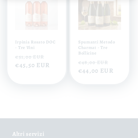
Irpinia Rosato DOC
Spumanti Metodo
- Tre Vini
Charmat - Tre
Bollicine
Prix
Prix
€51,00 EUR
Prix
Prix
€48,00 EUR
habituel
€45,50 EUR
soldé
habituel
€44,00 EUR
soldé
Altri servizi