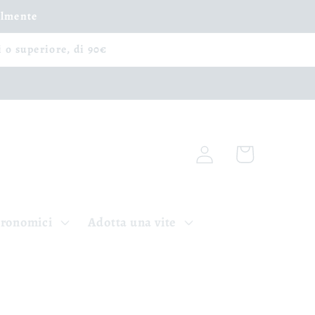
ilmente
i o superiore, di 90€
Iniciar
Carrito
sesión
tronomici
Adotta una vite