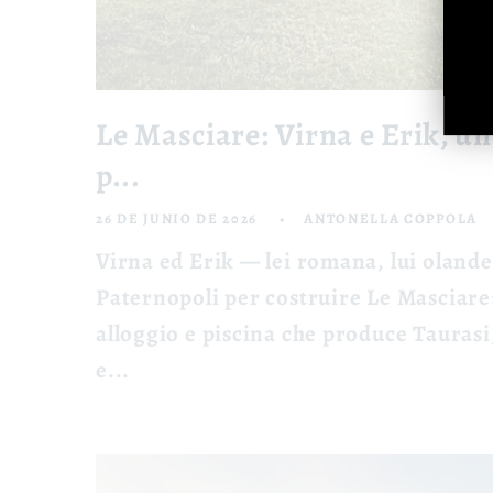
Le Masciare: Virna e Erik, u
p...
26 DE JUNIO DE 2026
ANTONELLA COPPOLA
Virna ed Erik — lei romana, lui oland
Paternopoli per costruire Le Masciare
alloggio e piscina che produce Taurasi
e...