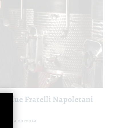
: i due Fratelli Napoletani
ONELLA COPPOLA