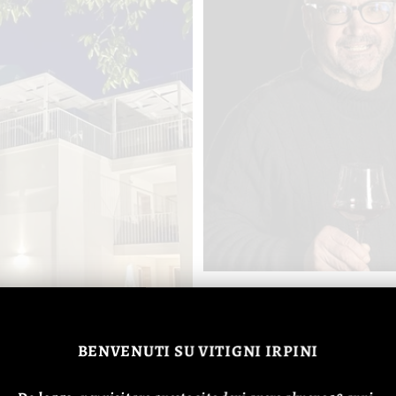
Cantina De' Gaeta
ch...
BENVENUTI
SU VITIGNI IRPINI
23 DE JUNIO DE 2026
ANT