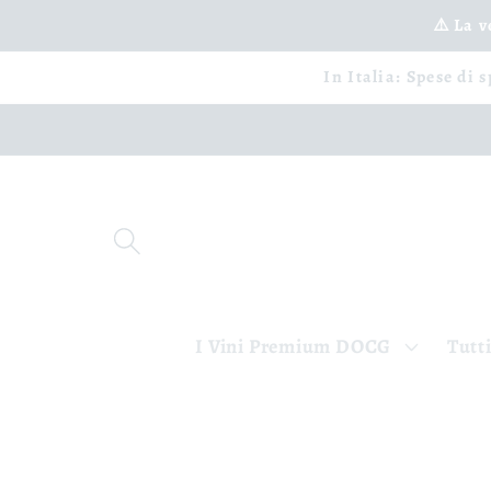
Ir
⚠️ La 
directamente
al contenido
In Italia: Spese di 
I Vini Premium DOCG
Tutti