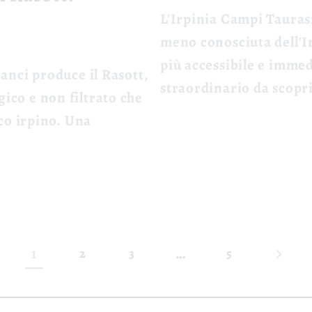
L'Irpinia Campi Taura
meno conosciuta dell'Ir
più accessibile e imme
ranci produce il Rasott,
straordinario da scopr
ico e non filtrato che
ico irpino. Una
1
…
2
3
5