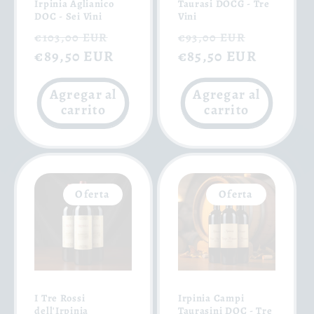
Irpinia Aglianico
Taurasi DOCG - Tre
DOC - Sei Vini
Vini
Precio
Precio
Precio
Precio
€103,00 EUR
€93,00 EUR
habitual
€89,50 EUR
de
habitual
€85,50 EUR
de
oferta
oferta
Agregar al
Agregar al
carrito
carrito
Oferta
Oferta
I Tre Rossi
Irpinia Campi
dell'Irpinia
Taurasini DOC - Tre