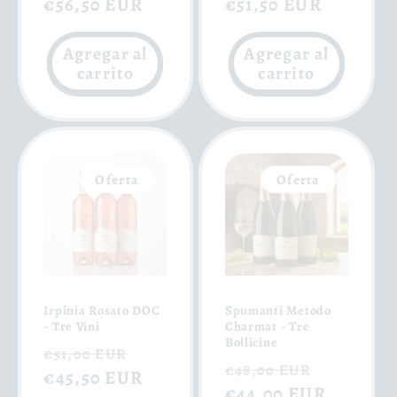
habitual
€56,50 EUR
de
habitual
€51,50 EUR
de
oferta
oferta
Agregar al
Agregar al
carrito
carrito
Oferta
Oferta
Irpinia Rosato DOC
Spumanti Metodo
- Tre Vini
Charmat - Tre
Bollicine
Precio
Precio
€51,00 EUR
Precio
Precio
€48,00 EUR
habitual
€45,50 EUR
de
habitual
€44,00 EUR
de