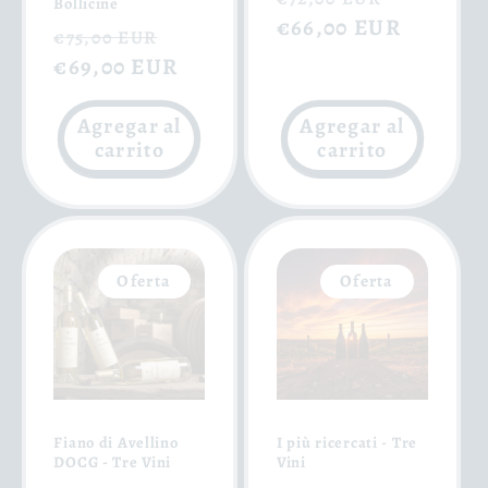
Bollicine
habitual
€66,00 EUR
de
Precio
Precio
€75,00 EUR
oferta
habitual
€69,00 EUR
de
oferta
Agregar al
Agregar al
carrito
carrito
Oferta
Oferta
Fiano di Avellino
I più ricercati - Tre
DOCG - Tre Vini
Vini