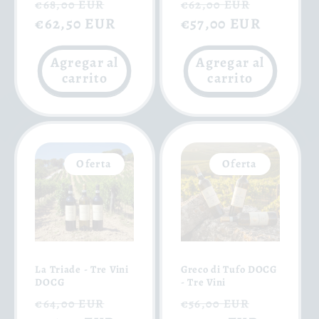
Precio
Precio
Precio
Precio
€68,00 EUR
€62,00 EUR
habitual
€62,50 EUR
de
habitual
€57,00 EUR
de
oferta
oferta
Agregar al
Agregar al
carrito
carrito
Oferta
Oferta
La Triade - Tre Vini
Greco di Tufo DOCG
DOCG
- Tre Vini
Precio
Precio
Precio
Precio
€64,00 EUR
€56,00 EUR