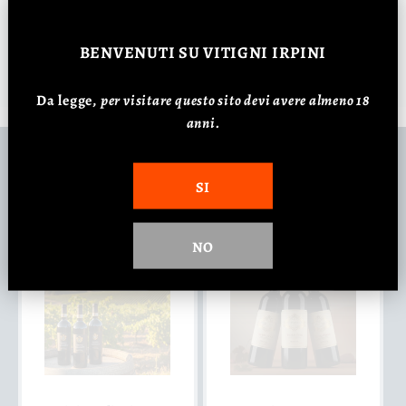
BENVENUTI
SU VITIGNI IRPINI
Da legge,
p
er visitare questo sito devi avere almeno 18
anni.
Potrebbe interessarti...
SI
NO
Oferta
Oferta