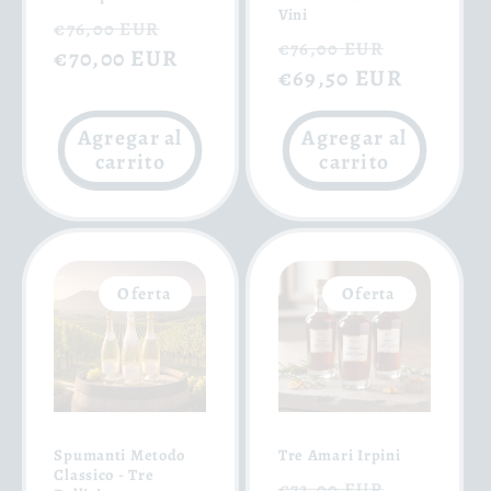
Vini
Precio
Precio
€76,00 EUR
Precio
Precio
€76,00 EUR
habitual
€70,00 EUR
de
habitual
€69,50 EUR
de
oferta
oferta
Agregar al
Agregar al
carrito
carrito
Oferta
Oferta
Spumanti Metodo
Tre Amari Irpini
Classico - Tre
Precio
Precio
€72,00 EUR