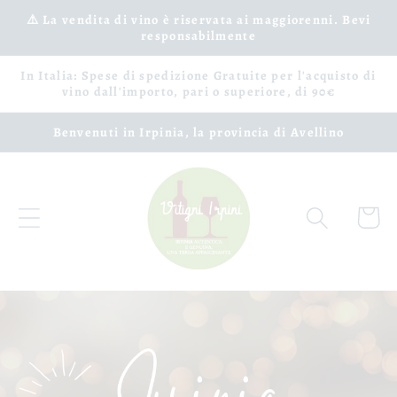
Ir
⚠️ La vendita di vino è riservata ai maggiorenni. Bevi
directamente
responsabilmente
al contenido
In Italia: Spese di spedizione Gratuite per l'acquisto di
vino dall'importo, pari o superiore, di 90€
Benvenuti in Irpinia, la provincia di Avellino
Carrito