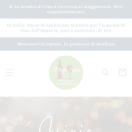
Vai
⚠️ La vendita di vino è riservata ai maggiorenni. Bevi
direttamente
responsabilmente
ai contenuti
In Italia: Spese di spedizione Gratuite per l'acquisto di
vino dall'importo, pari o superiore, di 90€
Benvenuti in Irpinia, la provincia di Avellino
Carrell