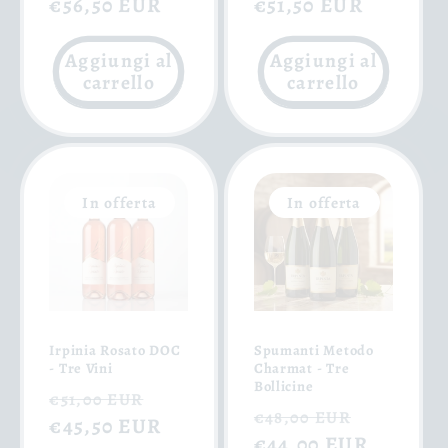
di
€56,50 EUR
scontato
di
€51,50 EUR
scontat
listino
listino
Aggiungi al
Aggiungi al
carrello
carrello
In offerta
In offerta
Irpinia Rosato DOC
Spumanti Metodo
- Tre Vini
Charmat - Tre
Bollicine
Prezzo
Prezzo
€51,00 EUR
Prezzo
Prezzo
€48,00 EUR
di
€45,50 EUR
scontato
di
€44,00 EUR
scontat