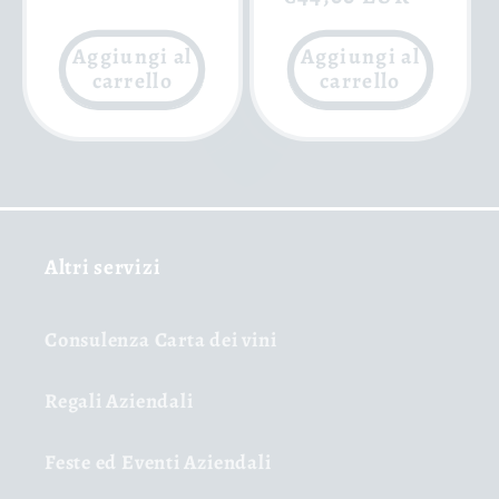
listino
listino
Aggiungi al
Aggiungi al
carrello
carrello
Altri servizi
Consulenza Carta dei vini
Regali Aziendali
Feste ed Eventi Aziendali