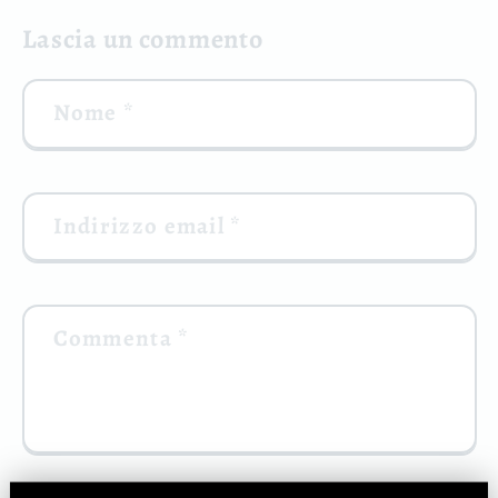
Lascia un commento
Nome
*
Indirizzo email
*
Commenta
*