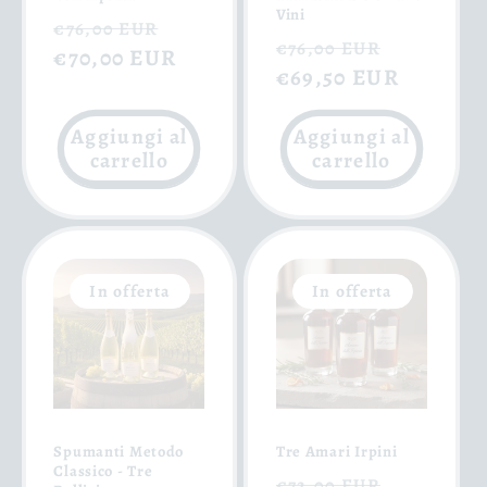
Vini
Prezzo
Prezzo
€76,00 EUR
Prezzo
Prezzo
€76,00 EUR
di
€70,00 EUR
scontato
di
€69,50 EUR
scontat
listino
listino
Aggiungi al
Aggiungi al
carrello
carrello
In offerta
In offerta
Spumanti Metodo
Tre Amari Irpini
Classico - Tre
Prezzo
Prezzo
€72,00 EUR