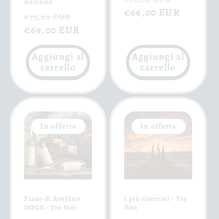
Bollicine
di
€66,00 EUR
scontat
Prezzo
Prezzo
€75,00 EUR
listino
di
€69,00 EUR
scontato
listino
Aggiungi al
Aggiungi al
carrello
carrello
In offerta
In offerta
Fiano di Avellino
I più ricercati - Tre
DOCG - Tre Vini
Vini