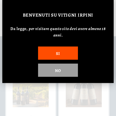
BENVENUTI
SU VITIGNI IRPINI
Da legge,
p
er visitare questo sito devi avere almeno 18
anni.
Potrebbe interessarti...
SI
NO
In offerta
In offerta