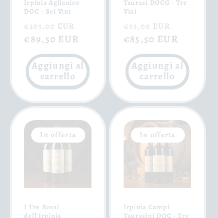
Irpinia Aglianico
Taurasi DOCG - Tre
DOC - Sei Vini
Vini
Prezzo
Prezzo
Prezzo
Prezzo
€103,00 EUR
€93,00 EUR
di
€89,50 EUR
scontato
di
€85,50 EUR
scontat
listino
listino
Aggiungi al
Aggiungi al
carrello
carrello
In offerta
In offerta
I Tre Rossi
Irpinia Campi
dell'Irpinia
Taurasini DOC - Tre