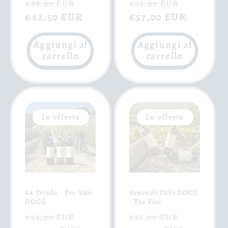
Prezzo
Prezzo
Prezzo
Prezzo
€68,00 EUR
€62,00 EUR
di
€62,50 EUR
scontato
di
€57,00 EUR
scontat
listino
listino
Aggiungi al
Aggiungi al
carrello
carrello
In offerta
In offerta
La Triade - Tre Vini
Greco di Tufo DOCG
DOCG
- Tre Vini
Prezzo
Prezzo
Prezzo
Prezzo
€64,00 EUR
€56,00 EUR