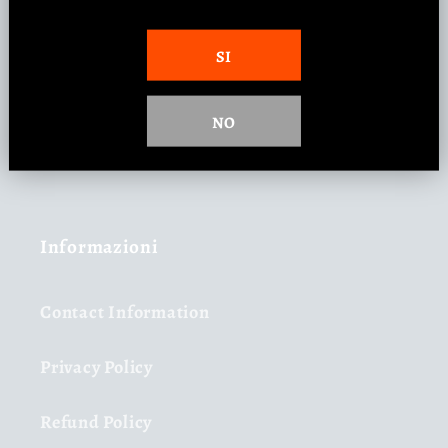
la Storia del Taurasi
SI
La storia del Fiano di Avellino
NO
La storia del Greco di Tufo
Informazioni
Contact Information
Privacy Policy
Refund Policy