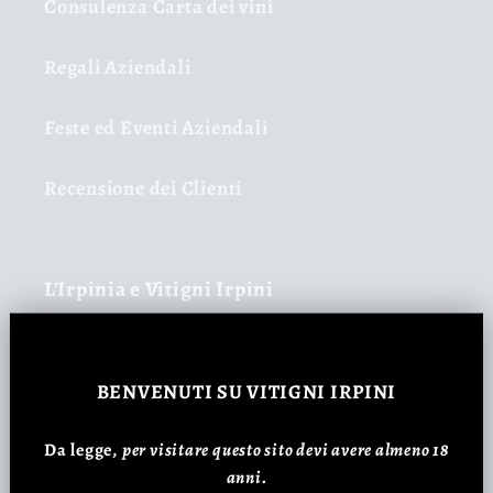
Consulenza Carta dei vini
Regali Aziendali
Feste ed Eventi Aziendali
Recensione dei Clienti
L'Irpinia e Vitigni Irpini
Cos'è Vitigni Irpini & Chi Siamo
BENVENUTI
SU VITIGNI IRPINI
Dove Siamo, Scopri l'Irpinia
Da legge,
p
er visitare questo sito devi avere almeno 18
anni.
La Storia dell'Irpinia