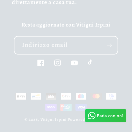
direttamente a casa tua.
Resta aggiornato con Vitigni Irpini
Indirizzo email
Facebook
Instagram
YouTube
TikTok
Metodi
di
pagamento
Parla con noi
© 2026,
Vitigni Irpini
Powered by Shopify