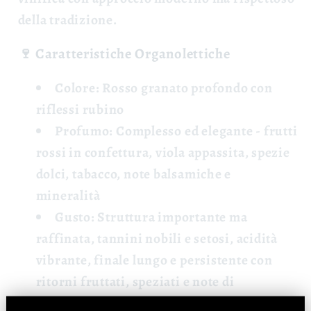
della tradizione.
🍷 Caratteristiche Organolettiche
Colore:
Rosso granato profondo con
riflessi rubino
Profumo:
Complesso ed elegante - frutti
rossi in confettura, viola appassita, spezie
dolci, tabacco, note balsamiche e
mineralità
Gusto:
Struttura importante ma
raffinata, tannini nobili e setosi, acidità
vibrante, finale lungo e persistente con
ritorni fruttati, speziati e note di
cioccolato