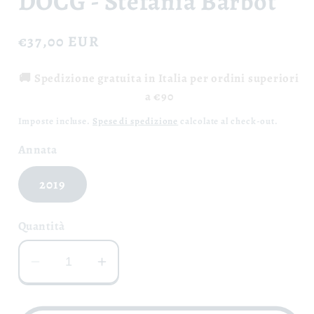
DOCG - Stefania Barbot
Prezzo
€37,00 EUR
di
🚚 Spedizione gratuita in Italia per ordini superiori
listino
a €90
Imposte incluse.
Spese di spedizione
calcolate al check-out.
Annata
2019
Quantità
Diminuisci
Aumenta
quantità
quantità
per
per