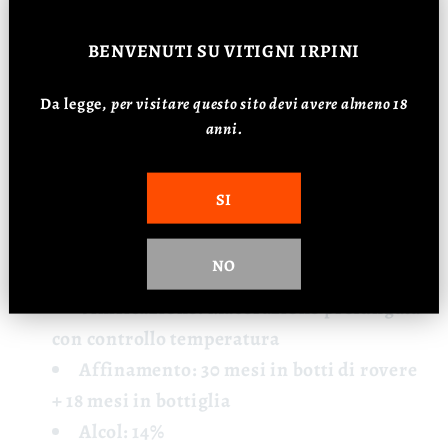
🍽️ Abbinamenti Raffinati
BENVENUTI
SU VITIGNI IRPINI
Perfetto con carni rosse nobili, selvaggina,
Da legge,
p
er visitare questo sito devi avere almeno 18
brasati di lunga cottura, formaggi stagionati,
anni.
tartufo. Ideale anche per meditazione o
grandi occasioni.
SI
📊 Dati Tecnici
NO
Vitigno: 100% Aglianico da vigneto Fren
Vinificazione: Macerazione prolungata
con controllo temperatura
Affinamento: 30 mesi in botti di rovere
+ 18 mesi in bottiglia
Alcol: 14%