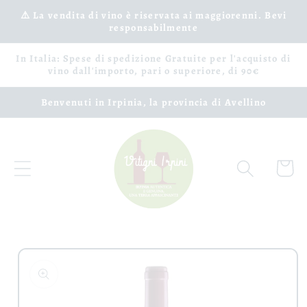
Vai
⚠️ La vendita di vino è riservata ai maggiorenni. Bevi
direttamente
responsabilmente
ai contenuti
In Italia: Spese di spedizione Gratuite per l'acquisto di
vino dall'importo, pari o superiore, di 90€
Benvenuti in Irpinia, la provincia di Avellino
Carrell
Passa alle
informazioni
sul prodotto