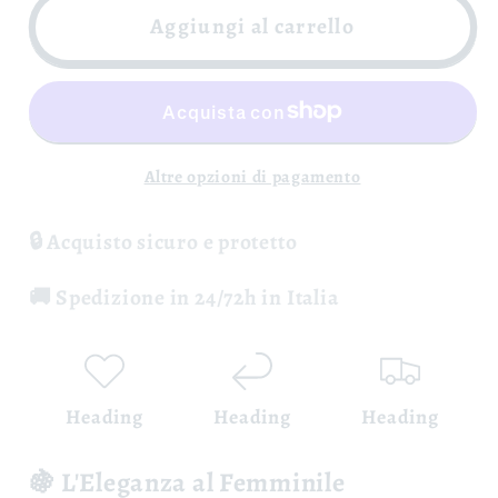
Taurasi
Taurasi
Aggiungi al carrello
Riserva
Riserva
Fren
Fren
DOCG
DOCG
-
-
Stefania
Stefania
Altre opzioni di pagamento
Barbot
Barbot
🔒 Acquisto sicuro e protetto
🚚 Spedizione in 24/72h in Italia
Heading
Heading
Heading
🍇 L'Eleganza al Femminile