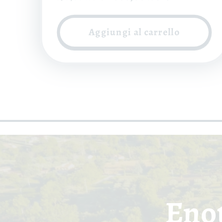
di
scontato
listino
Aggiungi al carrello
Enot