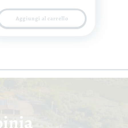
i
scontato
istino
Aggiungi al carrello
pinia