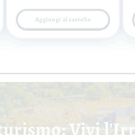
di
scontato
d
listino
l
Aggiungi al carrello
urismo: Vivi l'Ir