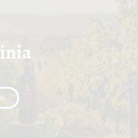
pinia
ni