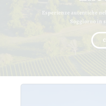
Esperienze autentiche nell
Soggiorno in s
C