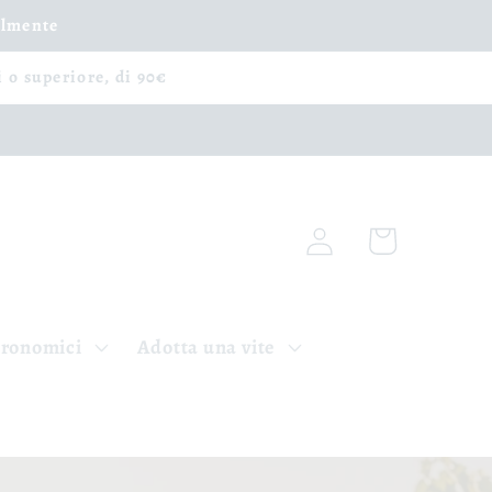
ilmente
i o superiore, di 90€
Accedi
Carrello
tronomici
Adotta una vite