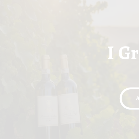
I Gr
A