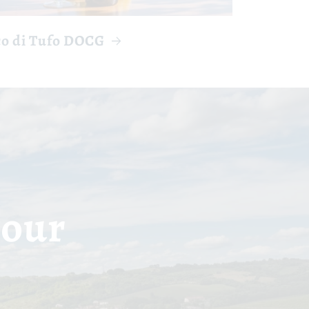
co di Tufo DOCG
tour