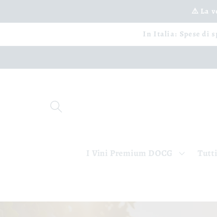
Vai
⚠️ La 
direttamente
ai contenuti
In Italia: Spese di 
I Vini Premium DOCG
Tutti