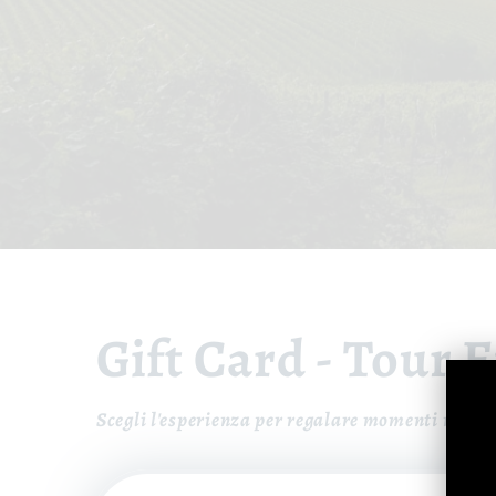
Gift Card - Tour
Scegli l'esperienza per regalare momenti magici