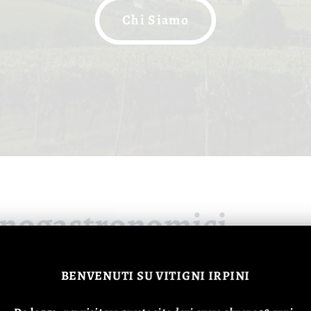
Chi Siamo
 Enogastronomici
, ricordi indimenticabili.
BENVENUTI
SU VITIGNI IRPINI