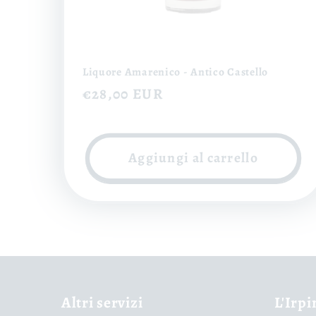
Liquore Amarenico - Antico Castello
Prezzo
€28,00 EUR
di
listino
Aggiungi al carrello
Altri servizi
L'Irpi