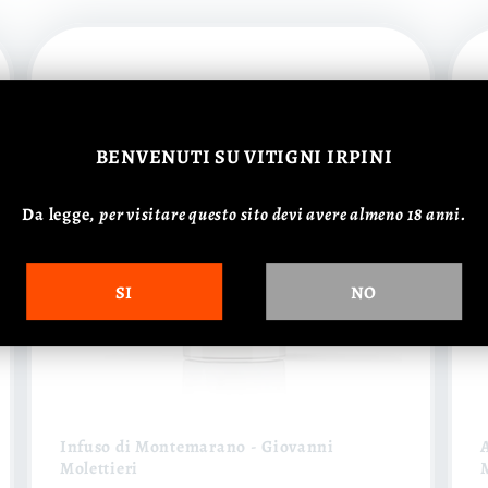
BENVENUTI
SU VITIGNI IRPINI
Da legge,
p
er visitare questo sito devi avere almeno 18 anni.
SI
NO
Infuso di Montemarano - Giovanni
Molettieri