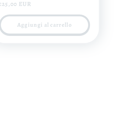
Prezzo
€25,00 EUR
di
listino
Aggiungi al carrello