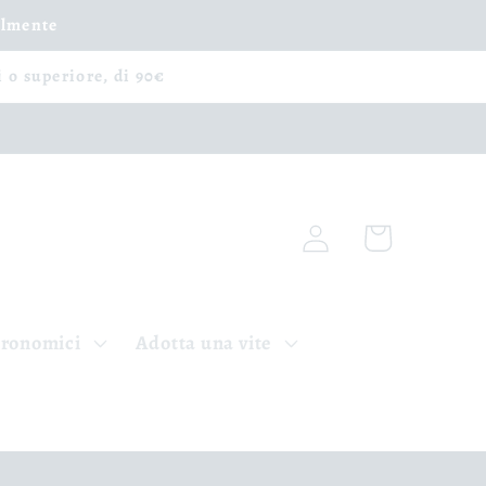
ilmente
i o superiore, di 90€
Accedi
Carrello
tronomici
Adotta una vite