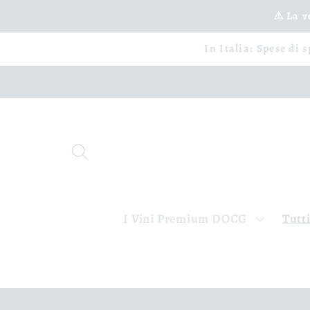
Vai
⚠️ La 
direttamente
ai contenuti
In Italia: Spese di 
I Vini Premium DOCG
Tutti