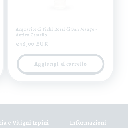
Acquavite di Fichi Rossi di San Mango -
Antico Castello
Prezzo
€46,00 EUR
di
listino
Aggiungi al carrello
nia e Vitigni Irpini
Informazioni