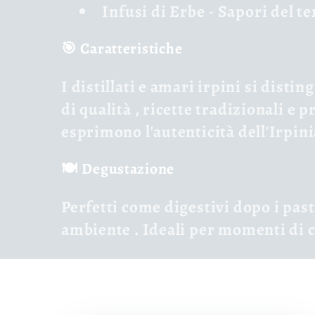
Infusi di Erbe
- Sapori del te
🎯 Caratteristiche
I distillati e amari irpini si disti
di qualità
,
ricette tradizionali
e
pr
esprimono l'autenticità dell'Irpini
🍽️ Degustazione
Perfetti come
digestivi
dopo i past
ambiente
. Ideali per momenti di c