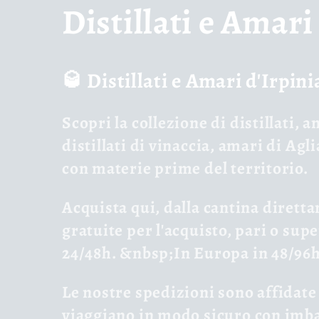
C
Distillati e Amari
o
🥃 Distillati e Amari d'Irpin
l
Scopri la
collezione di distillati, a
l
distillati di vinaccia, amari di Agl
con materie prime del territorio.
e
Acquista qui, dalla cantina dirett
gratuite per l'acquisto, pari o super
z
24/48h. &nbsp;In Europa in 48/96h
i
Le nostre spedizioni sono affidate 
viaggiano in modo sicuro con i