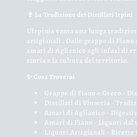
o
🍷 La Tradizione dei Distillati Irpini
n
L'Irpinia vanta una lunga tradizio
e
artigianali
. Dalle
grappe di Fiano 
amari di Aglianico
agli
infusi di er
:
storia e la cultura del territorio.
✨ Cosa Troverai
Grappe di Fiano e Greco
- Dis
Distillati di Vinaccia
- Tradi
Amari di Aglianico
- Digestiv
Amari di Fiano
- Liquori dal 
Liquori Artigianali
- Ricette 