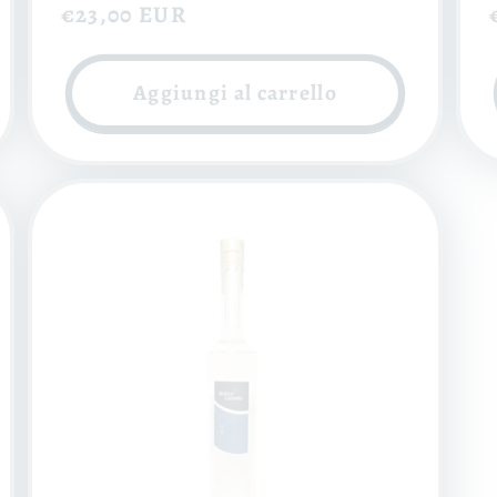
Prezzo
€23,00 EUR
di
listino
Aggiungi al carrello