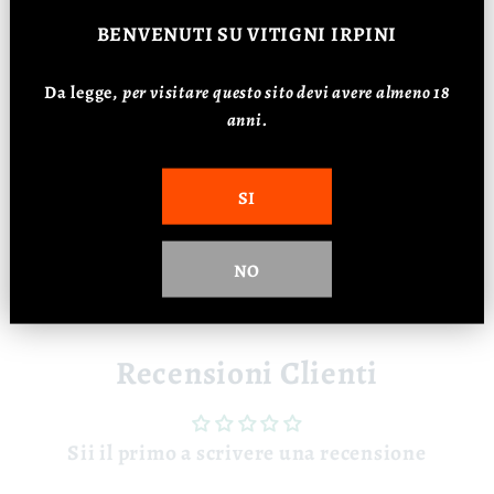
📊 Dati
BENVENUTI
SU VITIGNI IRPINI
Vitigno: 100% Fiano
Da legge,
p
er visitare questo sito devi avere almeno 18
Affinamento: 6 mesi
anni.
Alcol: 13%
SI
⚠️ La vendita di vino è riservata ai
maggiorenni. Bevi responsabilmente.
NO
Recensioni Clienti
Sii il primo a scrivere una recensione