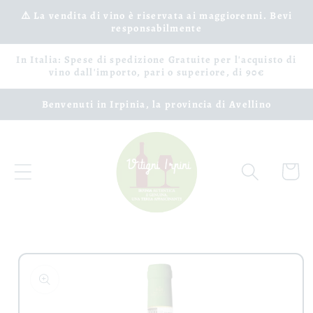
Vai
⚠️ La vendita di vino è riservata ai maggiorenni. Bevi
direttamente
responsabilmente
ai contenuti
In Italia: Spese di spedizione Gratuite per l'acquisto di
vino dall'importo, pari o superiore, di 90€
Benvenuti in Irpinia, la provincia di Avellino
Carrell
Passa alle
informazioni
sul prodotto