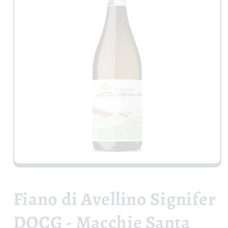
Apri
contenuti
multimediali
1
Fiano di Avellino Signifer
in
finestra
modale
DOCG - Macchie Santa