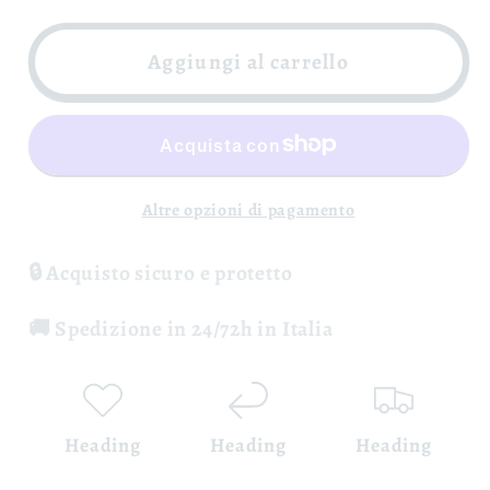
per
per
Fiano
Fiano
Aggiungi al carrello
di
di
Avellino
Avellino
Signifer
Signifer
DOCG
DOCG
-
-
Altre opzioni di pagamento
Macchie
Macchie
Santa
Santa
🔒 Acquisto sicuro e protetto
Maria
Maria
🚚 Spedizione in 24/72h in Italia
Heading
Heading
Heading