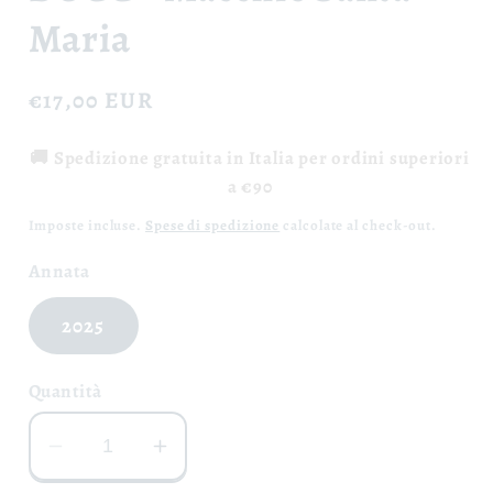
Maria
Prezzo
€17,00 EUR
di
🚚 Spedizione gratuita in Italia per ordini superiori
listino
a €90
Imposte incluse.
Spese di spedizione
calcolate al check-out.
Annata
2025
Quantità
Diminuisci
Aumenta
quantità
quantità