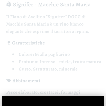
🍇 Signifer - Macchie Santa Maria
Il
Fiano di Avellino "Signifer" DOCG
di
Macchie Santa Maria è un vino bianco
elegante che esprime il territorio irpino.
🍷 Caratteristiche
Colore:
Giallo pagliarino
Profumo:
Intenso - miele, frutta matura
Gusto:
Strutturato, minerale
🍽️ Abbinamenti
Pesce elaborato, crostacei, formaggi
stagionati.