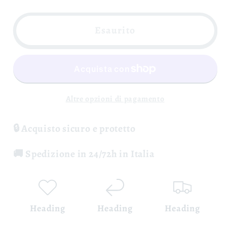
per
per
Fiano
Fiano
Esaurito
di
di
Avellino
Avellino
&quot;Numero
&quot;Numero
Primo&quot;
Primo&quot;
D.O.C.G
D.O.C.G
Altre opzioni di pagamento
-
-
Azienda:
Azienda:
🔒 Acquisto sicuro e protetto
VentitréFilari
VentitréFilari
🚚 Spedizione in 24/72h in Italia
Heading
Heading
Heading