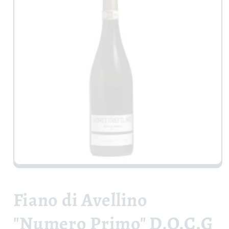
Apri
contenuti
multimediali
1
Fiano di Avellino
in
finestra
modale
"Numero Primo" D.O.C.G