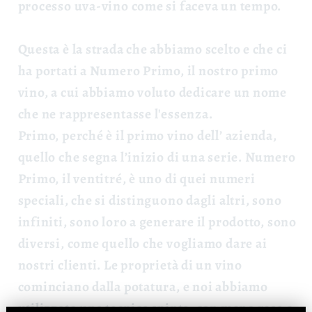
processo uva-vino come si faceva un tempo.
Questa è la strada che abbiamo scelto e che ci
ha portati a Numero Primo, il nostro primo
vino, a cui abbiamo voluto dedicare un nome
che ne rappresentasse l'essenza.
Primo, perché è il primo vino dell’ azienda,
quello che segna l’inizio di una serie. Numero
Primo, il ventitré, è uno di quei numeri
speciali, che si distinguono dagli altri, sono
infiniti, sono loro a generare il prodotto, sono
diversi, come quello che vogliamo dare ai
nostri clienti.
Le proprietà di un vino
cominciano dalla potatura, e noi abbiamo
utilizzato una tecnica spinta, con meno resa e