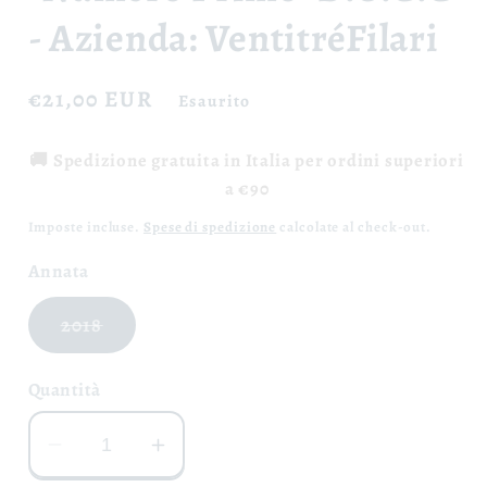
- Azienda: VentitréFilari
Prezzo
€21,00 EUR
Esaurito
di
listino
🚚 Spedizione gratuita in Italia per ordini superiori
a €90
Imposte incluse.
Spese di spedizione
calcolate al check-out.
Annata
Variante
2018
esaurita
o
non
Quantità
disponibile
Diminuisci
Aumenta
quantità
quantità