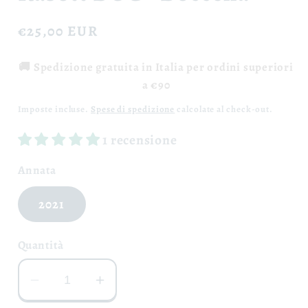
Prezzo
€25,00 EUR
di
🚚 Spedizione gratuita in Italia per ordini superiori
listino
a €90
Imposte incluse.
Spese di spedizione
calcolate al check-out.
1 recensione
Annata
2021
Quantità
Diminuisci
Aumenta
quantità
quantità