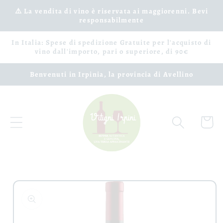
Vai
⚠️ La vendita di vino è riservata ai maggiorenni. Bevi
direttamente
responsabilmente
ai contenuti
In Italia: Spese di spedizione Gratuite per l'acquisto di
vino dall'importo, pari o superiore, di 90€
Benvenuti in Irpinia, la provincia di Avellino
Carrell
Passa alle
informazioni
sul prodotto