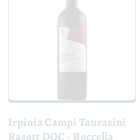
Apri
contenuti
multimediali
1
Irpinia Campi Taurasini
in
finestra
modale
Rasott DOC - Boccella