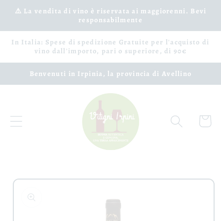
Vai
⚠️ La vendita di vino è riservata ai maggiorenni. Bevi
direttamente
responsabilmente
ai contenuti
In Italia: Spese di spedizione Gratuite per l'acquisto di
vino dall'importo, pari o superiore, di 90€
Benvenuti in Irpinia, la provincia di Avellino
Carrell
Passa alle
informazioni
sul prodotto