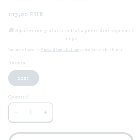
Prezzo
€13,00 EUR
di
🚚 Spedizione gratuita in Italia per ordini superiori
listino
a €90
Imposte incluse.
Spese di spedizione
calcolate al check-out.
Annata
2021
Quantità
Diminuisci
Aumenta
quantità
quantità
per
per