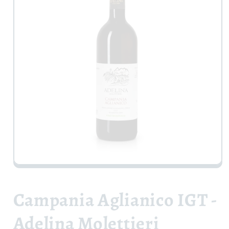
Apri
contenuti
multimediali
1
Campania Aglianico IGT -
in
finestra
modale
Adelina Molettieri