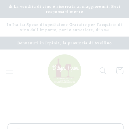
Vai
⚠️ La vendita di vino è riservata ai maggiorenni. Bevi
direttamente
responsabilmente
ai contenuti
In Italia: Spese di spedizione Gratuite per l'acquisto di
vino dall'importo, pari o superiore, di 90€
Benvenuti in Irpinia, la provincia di Avellino
Carrell
Passa alle
informazioni
sul prodotto