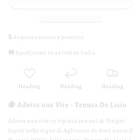
Tenuta
Tenuta
De
De
Lisio
Lisio
🔒 Acquisto sicuro e protetto
🚚 Spedizione in 24/72h in Italia
Heading
Heading
Heading
🍇 Adotta una Vite - Tenuta De Lisio
Adotta una vite
in Irpinia con noi di Vitigni
Irpini
nelle vigne
di Aglianico da dove nasce il