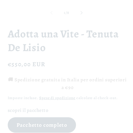
finestra
modale
su
1
/
8
Adotta una Vite - Tenuta
De Lisio
Prezzo
€550,00 EUR
di
🚚 Spedizione gratuita in Italia per ordini superiori
listino
a €90
Imposte incluse.
Spese di spedizione
calcolate al check-out.
scopri il pacchetto
Pacchetto completo