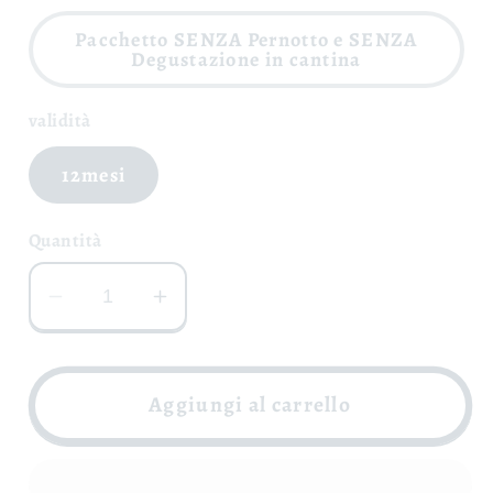
Pacchetto SENZA Pernotto e SENZA
Degustazione in cantina
validità
12mesi
Quantità
Diminuisci
Aumenta
quantità
quantità
per
per
Adotta
Adotta
Aggiungi al carrello
una
una
Vite
Vite
-
-