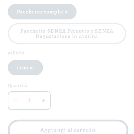
Pacchetto completo
Pacchetto SENZA Pernotto e SENZA
Degustazione in cantina
validità
12mesi
Quantità
Diminuisci
Aumenta
quantità
quantità
per
per
Adotta
Adotta
Aggiungi al carrello