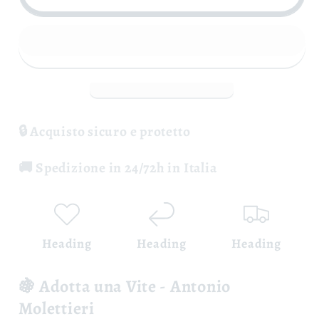
una
una
Vite
Vite
-
-
Antonio
Antonio
Molettieri
Molettieri
🔒 Acquisto sicuro e protetto
🚚 Spedizione in 24/72h in Italia
Heading
Heading
Heading
🍇 Adotta una Vite - Antonio
Molettieri