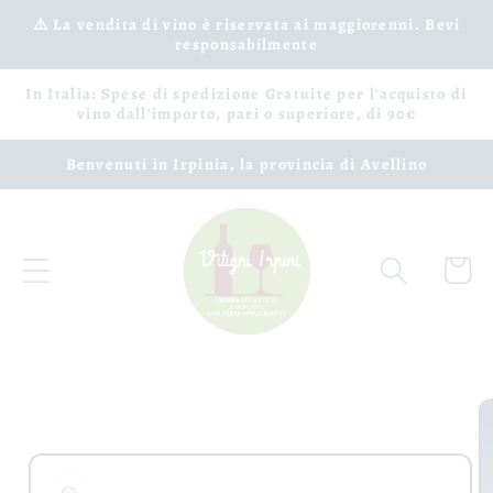
Vai
⚠️ La vendita di vino è riservata ai maggiorenni. Bevi
direttamente
responsabilmente
ai contenuti
In Italia: Spese di spedizione Gratuite per l'acquisto di
vino dall'importo, pari o superiore, di 90€
Benvenuti in Irpinia, la provincia di Avellino
Carrell
Passa alle
informazioni
sul prodotto