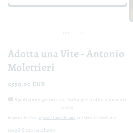
Apri
contenuti
multimediali
1
Ap
in
co
finestra
mu
su
1
/
10
modale
2
in
fi
Adotta una Vite - Antonio
m
Molettieri
Prezzo
€550,00 EUR
di
🚚 Spedizione gratuita in Italia per ordini superiori
listino
a €90
Imposte incluse.
Spese di spedizione
calcolate al check-out.
scegli il tuo pacchetto