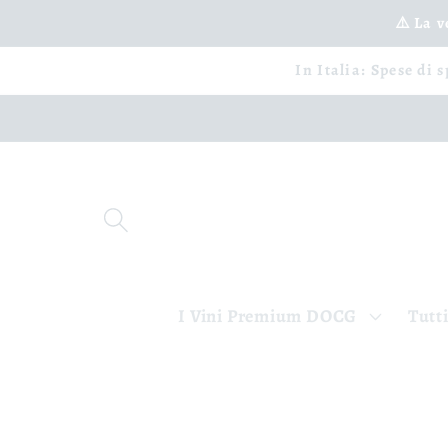
Ir
⚠️ La 
directamente
al contenido
In Italia: Spese di 
I Vini Premium DOCG
Tutti