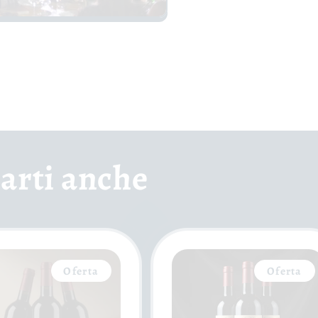
arti anche
Oferta
Oferta