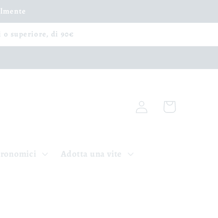
ilmente
i o superiore, di 90€
Iniciar
Carrito
sesión
tronomici
Adotta una vite