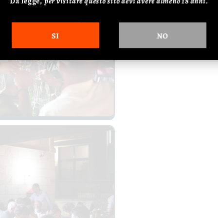
Da legge,
p
er visitare questo sito devi avere almeno 18 anni.
SI
NO