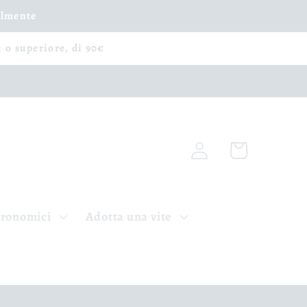
ilmente
i o superiore, di 90€
Iniciar
Carrito
sesión
tronomici
Adotta una vite