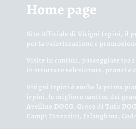
C
Home page
o
Sito Ufficiale di
Vitigni Irpini
,
il 
l
per la valorizzazione e promozione
Visite in cantina, passeggiate tra i
e
in strutture selezionate, pranzi e 
c
Vitigni Irpin
i
è anche la prima pia
irpini
, le migliore cantine dei gra
c
Avellino DOCG, Greco di Tufo DOCG
Campi Taurasini, Falanghina, Cod
i