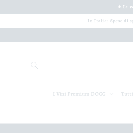
Ir
⚠️ La 
directamente
al contenido
In Italia: Spese di 
I Vini Premium DOCG
Tutti