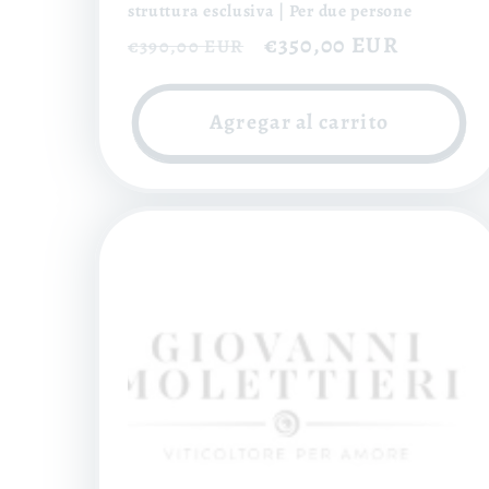
struttura esclusiva | Per due persone
Precio
Precio
€350,00 EUR
€390,00 EUR
habitual
de
oferta
Agregar al carrito