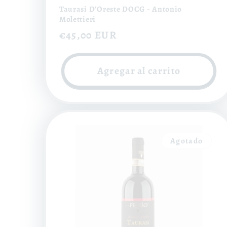
Taurasi D'Oreste DOCG - Antonio
Molettieri
Precio
€45,00 EUR
habitual
Agregar al carrito
Agotado