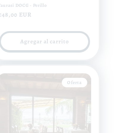
Taurasi DOCG - Perillo
Precio
€48,00 EUR
habitual
Agregar al carrito
Oferta