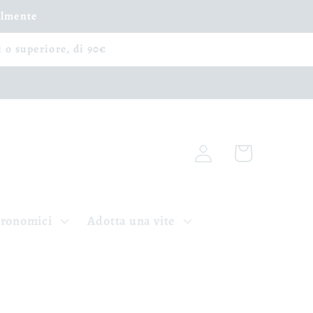
ilmente
i o superiore, di 90€
Connexion
Panier
tronomici
Adotta una vite