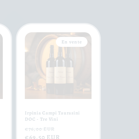
En vente
Irpinia Campi Taurasini
DOC - Tre Vini
Prix
Prix
€76,00 EUR
habituel
€69,50 EUR
soldé