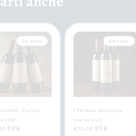
arti anche
En vente
En vente
si DOCG - Tre Vini
I Tre Rossi dell'Irpinia
Prix
Prix
Prix
00 EUR
€76,00 EUR
tuel
,50 EUR
soldé
habituel
€70,00 EUR
soldé