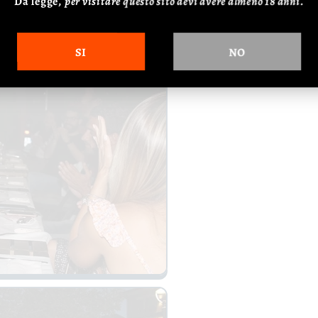
Da legge,
p
er visitare questo sito devi avere almeno 18 anni.
SI
NO