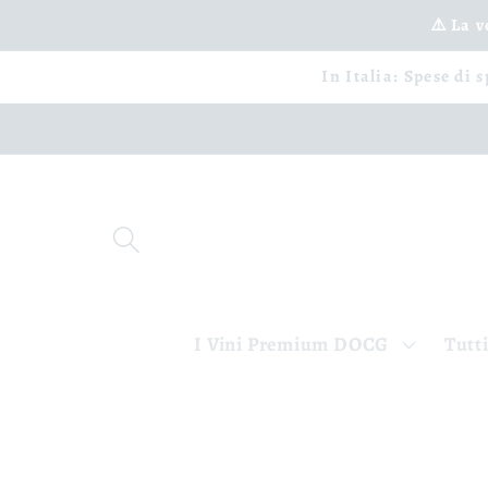
Ignorer
et passer
⚠️ La 
au
contenu
In Italia: Spese di 
I Vini Premium DOCG
Tutti