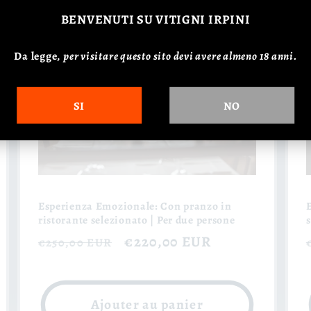
BENVENUTI
SU VITIGNI IRPINI
Da legge,
p
er visitare questo sito devi avere almeno 18 anni.
SI
NO
Esperienza Emozionale: Con pranzo in
ristorante selezionato | Per due persone
s
Prix
Prix
€220,00 EUR
€250,00 EUR
habituel
soldé
Ajouter au panier