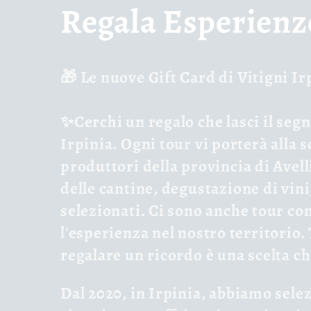
C
Regala Esperienz
o
🎁
Le nuove Gift Card di Vitigni Ir
l
✨
Cerchi un regalo che lasci il seg
l
Irpinia. Ogni tour vi porterà alla s
produttori della provincia di Avelli
e
delle cantine, degustazione di vini
selezionati. Ci sono anche tour co
c
l'esperienza nel nostro territorio.
regalare un ricordo è una scelta c
t
Dal 2020, in Irpinia,
abbiamo selezi