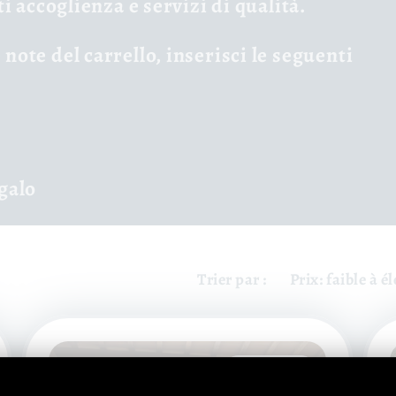
ti accoglienza e servizi di qualità.
note del carrello, inserisci le seguenti
galo
Trier par :
En vente