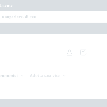
ilmente
i o superiore, di 90€
Connexion
Panier
tronomici
Adotta una vite