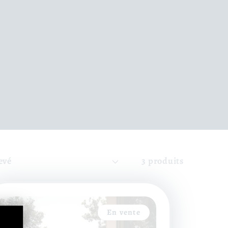
3 produits
En vente