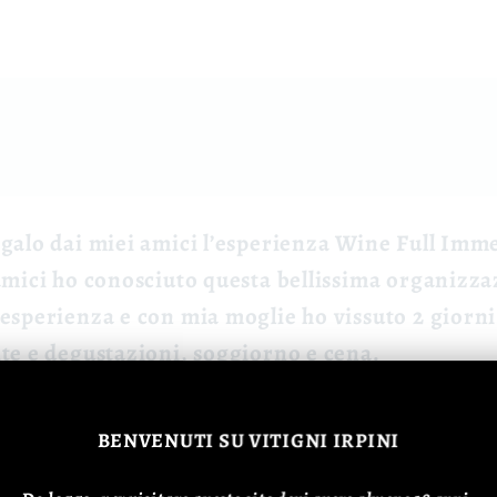
egalo dai miei amici l’esperienza Wine Full Imme
 amici ho conosciuto questa bellissima organizz
 esperienza e con mia moglie ho vissuto 2 giorni
ite e degustazioni, soggiorno e cena.
BENVENUTI
SU VITIGNI IRPINI