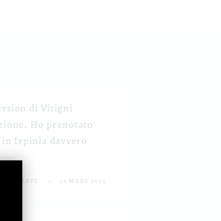
rsion di Vitigni
azione. Ho prenotato
 in Irpinia davvero
GIUSEPPE
12 MARS 2025