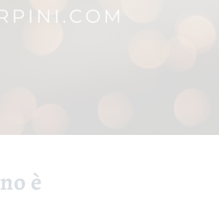
ino è