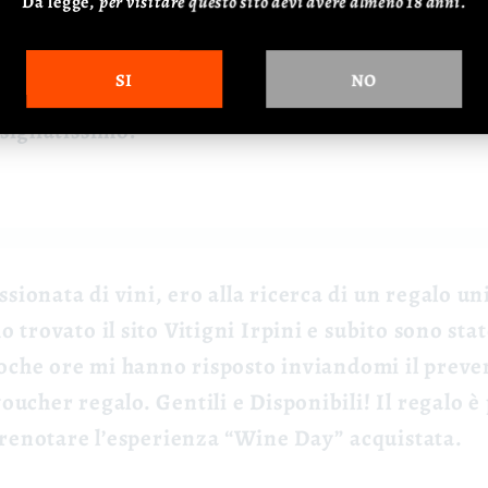
Da legge,
p
er visitare questo sito devi avere almeno 18 anni.
sito di Vitigni Irpini tramite una ricerca su G
il, Antonella, e sin da subito si è resa disponibi
SI
NO
e esigenze. Abbiamo prenotato il tour Wine Ful
sigliatissimo!
ionata di vini, ero alla ricerca di un regalo un
 trovato il sito Vitigni Irpini e subito sono stat
 poche ore mi hanno risposto inviandomi il preve
ucher regalo. Gentili e Disponibili! Il regalo è 
 prenotare l’esperienza “Wine Day” acquistata.