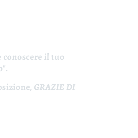
re conoscere il tuo
o".
osizione,
GRAZIE DI