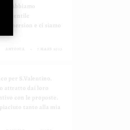
oogle. Abbiamo
le e gentile
l Immersion e ci siamo
ANTONIA
7 MARS 2025
ico per S.Valentino.
o attratto dai loro
ntivo con le proposte.
piaciuto tanto alla mia