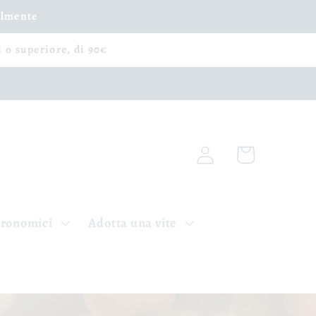
ilmente
i o superiore, di 90€
Connexion
Panier
tronomici
Adotta una vite