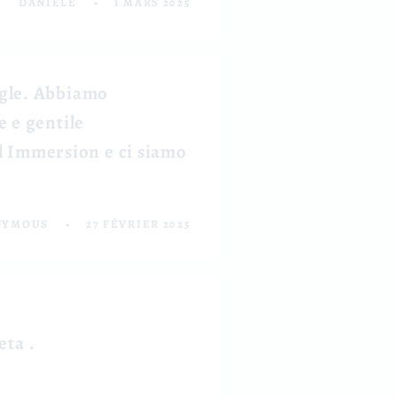
DANIELE
1 MARS 2025
oogle. Abbiamo
e e gentile
l Immersion e ci siamo
NYMOUS
27 FÉVRIER 2025
eta .