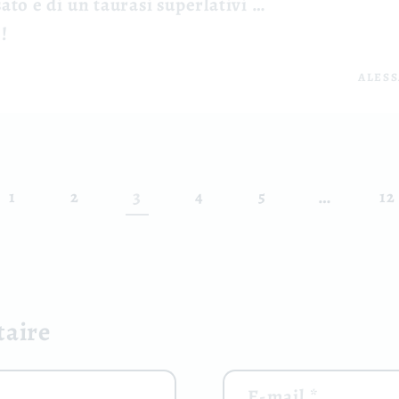
to e di un taurasi superlativi …
!
ALES
3
…
1
2
4
5
12
taire
E-mail
*