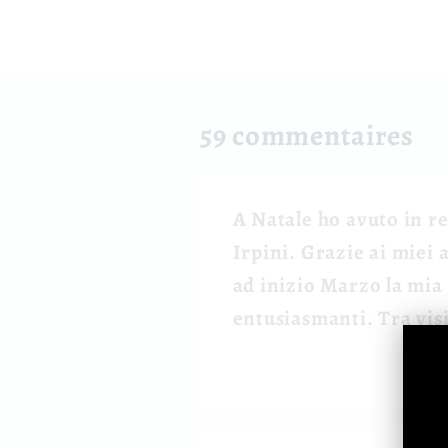
59 commentaires
A Natale ho avuto in r
Irpini. Grazie ai miei
ad inizio Marzo la mia
entusiasmanti. Tra vis