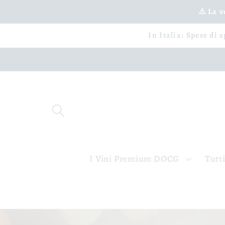
Ignorer
et passer
⚠️ La 
au
contenu
In Italia: Spese di 
I Vini Premium DOCG
Tutti